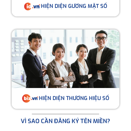
HIỆN DIỆN GƯƠNG MẶT SỐ
HIỆN DIỆN THƯƠNG HIỆU SỐ
VÌ SAO CẦN ĐĂNG KÝ TÊN MIỀN?