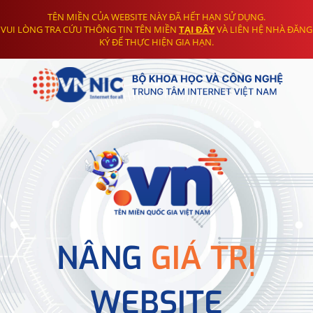
TÊN MIỀN CỦA WEBSITE NÀY ĐÃ HẾT HẠN SỬ DỤNG.
VUI LÒNG TRA CỨU THÔNG TIN TÊN MIỀN
TẠI ĐÂY
VÀ LIÊN HỆ NHÀ ĐĂNG
KÝ ĐỂ THỰC HIỆN GIA HẠN.
NÂNG
GIÁ TRỊ
WEBSITE