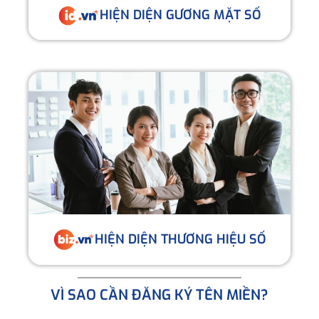
HIỆN DIỆN GƯƠNG MẶT SỐ
HIỆN DIỆN THƯƠNG HIỆU SỐ
VÌ SAO CẦN ĐĂNG KÝ TÊN MIỀN?