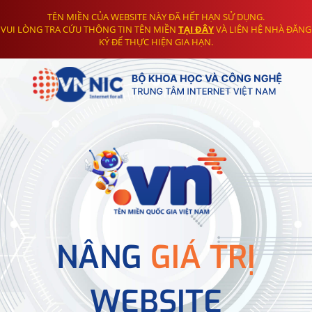
TÊN MIỀN CỦA WEBSITE NÀY ĐÃ HẾT HẠN SỬ DỤNG.
VUI LÒNG TRA CỨU THÔNG TIN TÊN MIỀN
TẠI ĐÂY
VÀ LIÊN HỆ NHÀ ĐĂNG
KÝ ĐỂ THỰC HIỆN GIA HẠN.
NÂNG
GIÁ TRỊ
WEBSITE