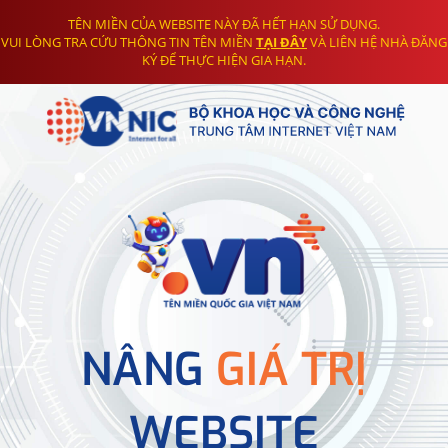
TÊN MIỀN CỦA WEBSITE NÀY ĐÃ HẾT HẠN SỬ DỤNG.
VUI LÒNG TRA CỨU THÔNG TIN TÊN MIỀN
TẠI ĐÂY
VÀ LIÊN HỆ NHÀ ĐĂNG
KÝ ĐỂ THỰC HIỆN GIA HẠN.
NÂNG
GIÁ TRỊ
WEBSITE