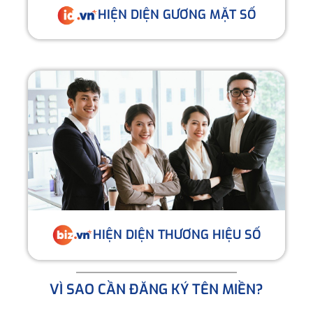
HIỆN DIỆN GƯƠNG MẶT SỐ
HIỆN DIỆN THƯƠNG HIỆU SỐ
VÌ SAO CẦN ĐĂNG KÝ TÊN MIỀN?