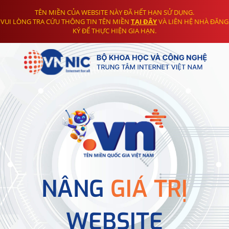
TÊN MIỀN CỦA WEBSITE NÀY ĐÃ HẾT HẠN SỬ DỤNG.
VUI LÒNG TRA CỨU THÔNG TIN TÊN MIỀN
TẠI ĐÂY
VÀ LIÊN HỆ NHÀ ĐĂNG
KÝ ĐỂ THỰC HIỆN GIA HẠN.
NÂNG
GIÁ TRỊ
WEBSITE