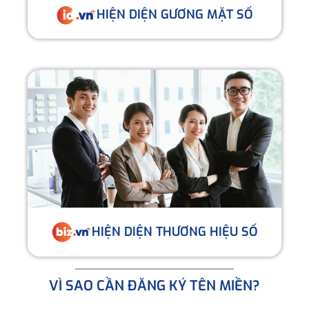
HIỆN DIỆN GƯƠNG MẶT SỐ
HIỆN DIỆN THƯƠNG HIỆU SỐ
VÌ SAO CẦN ĐĂNG KÝ TÊN MIỀN?