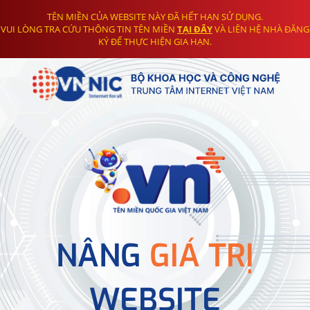
TÊN MIỀN CỦA WEBSITE NÀY ĐÃ HẾT HẠN SỬ DỤNG.
VUI LÒNG TRA CỨU THÔNG TIN TÊN MIỀN
TẠI ĐÂY
VÀ LIÊN HỆ NHÀ ĐĂNG
KÝ ĐỂ THỰC HIỆN GIA HẠN.
NÂNG
GIÁ TRỊ
WEBSITE