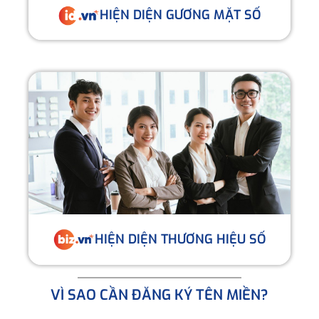
HIỆN DIỆN GƯƠNG MẶT SỐ
HIỆN DIỆN THƯƠNG HIỆU SỐ
VÌ SAO CẦN ĐĂNG KÝ TÊN MIỀN?