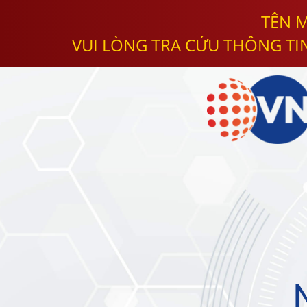
TÊN M
VUI LÒNG TRA CỨU THÔNG TI