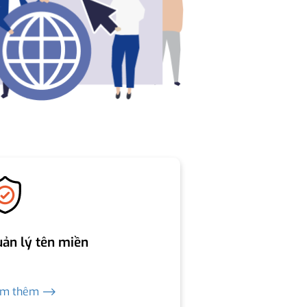
ản lý tên miền
em thêm ⟶