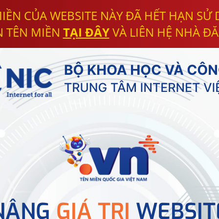
IỀN CỦA WEBSITE NÀY ĐÃ HẾT HẠN SỬ
N TÊN MIỀN
TẠI ĐÂY
VÀ LIÊN HỆ NHÀ ĐĂ
NÂNG
GIÁ TRỊ
WEBSIT