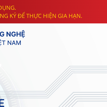
 DỤNG.
NG KÝ ĐỂ THỰC HIỆN GIA HẠN.
E