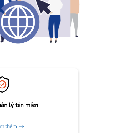
ản lý tên miền
em thêm ⟶