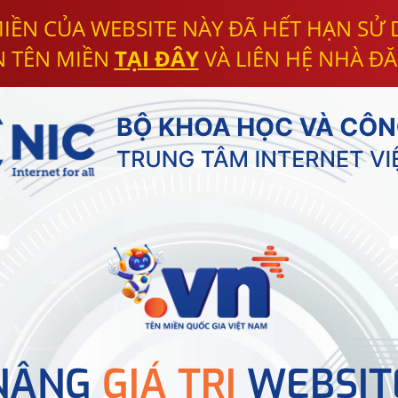
IỀN CỦA WEBSITE NÀY ĐÃ HẾT HẠN SỬ
N TÊN MIỀN
TẠI ĐÂY
VÀ LIÊN HỆ NHÀ ĐĂ
NÂNG
GIÁ TRỊ
WEBSIT