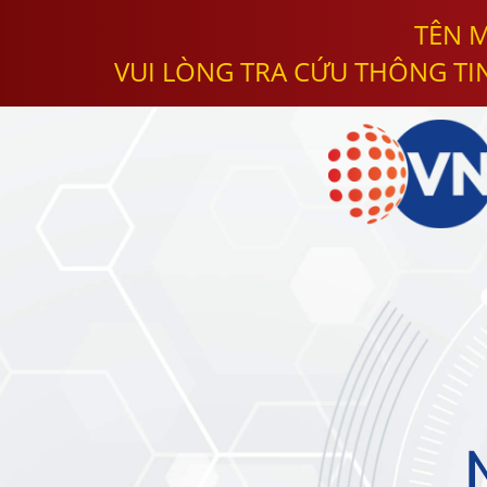
TÊN M
VUI LÒNG TRA CỨU THÔNG TI