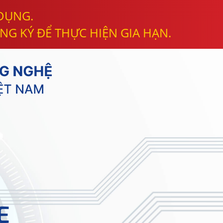
 DỤNG.
NG KÝ ĐỂ THỰC HIỆN GIA HẠN.
E