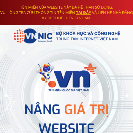
TÊN MIỀN CỦA WEBSITE NÀY ĐÃ HẾT HẠN SỬ DỤNG.
VUI LÒNG TRA CỨU THÔNG TIN TÊN MIỀN
TẠI ĐÂY
VÀ LIÊN HỆ NHÀ ĐĂNG
KÝ ĐỂ THỰC HIỆN GIA HẠN.
NÂNG
GIÁ TRỊ
WEBSITE