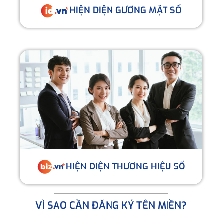
HIỆN DIỆN GƯƠNG MẶT SỐ
HIỆN DIỆN THƯƠNG HIỆU SỐ
VÌ SAO CẦN ĐĂNG KÝ TÊN MIỀN?