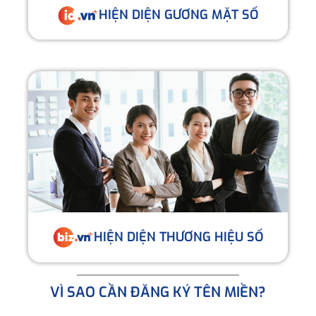
HIỆN DIỆN GƯƠNG MẶT SỐ
HIỆN DIỆN THƯƠNG HIỆU SỐ
VÌ SAO CẦN ĐĂNG KÝ TÊN MIỀN?