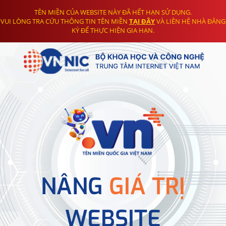
TÊN MIỀN CỦA WEBSITE NÀY ĐÃ HẾT HẠN SỬ DỤNG.
VUI LÒNG TRA CỨU THÔNG TIN TÊN MIỀN
TẠI ĐÂY
VÀ LIÊN HỆ NHÀ ĐĂNG
KÝ ĐỂ THỰC HIỆN GIA HẠN.
NÂNG
GIÁ TRỊ
WEBSITE