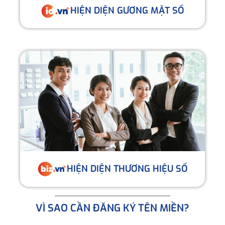
HIỆN DIỆN GƯƠNG MẶT SỐ
HIỆN DIỆN THƯƠNG HIỆU SỐ
VÌ SAO CẦN ĐĂNG KÝ TÊN MIỀN?