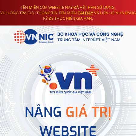
TÊN MIỀN CỦA WEBSITE NÀY ĐÃ HẾT HẠN SỬ DỤNG.
VUI LÒNG TRA CỨU THÔNG TIN TÊN MIỀN
TẠI ĐÂY
VÀ LIÊN HỆ NHÀ ĐĂNG
KÝ ĐỂ THỰC HIỆN GIA HẠN.
NÂNG
GIÁ TRỊ
WEBSITE