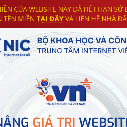
IỀN CỦA WEBSITE NÀY ĐÃ HẾT HẠN SỬ
N TÊN MIỀN
TẠI ĐÂY
VÀ LIÊN HỆ NHÀ ĐĂ
NÂNG
GIÁ TRỊ
WEBSIT