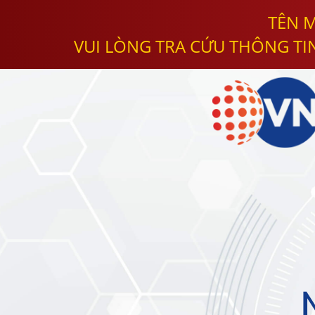
TÊN M
VUI LÒNG TRA CỨU THÔNG TI