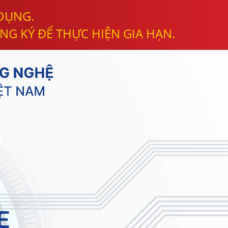
 DỤNG.
NG KÝ ĐỂ THỰC HIỆN GIA HẠN.
E