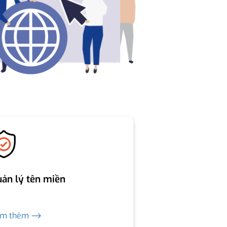
ản lý tên miền
em thêm ⟶