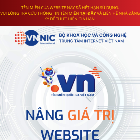
TÊN MIỀN CỦA WEBSITE NÀY ĐÃ HẾT HẠN SỬ DỤNG.
VUI LÒNG TRA CỨU THÔNG TIN TÊN MIỀN
TẠI ĐÂY
VÀ LIÊN HỆ NHÀ ĐĂNG
KÝ ĐỂ THỰC HIỆN GIA HẠN.
NÂNG
GIÁ TRỊ
WEBSITE