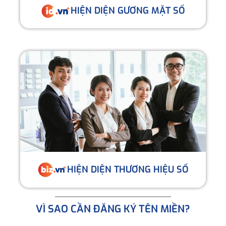
HIỆN DIỆN GƯƠNG MẶT SỐ
HIỆN DIỆN THƯƠNG HIỆU SỐ
VÌ SAO CẦN ĐĂNG KÝ TÊN MIỀN?