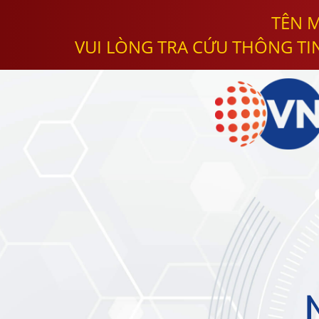
TÊN M
VUI LÒNG TRA CỨU THÔNG TI