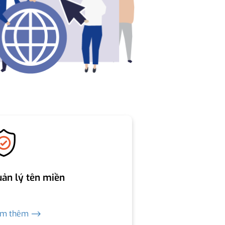
ản lý tên miền
em thêm ⟶