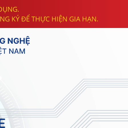
 DỤNG.
NG KÝ ĐỂ THỰC HIỆN GIA HẠN.
E