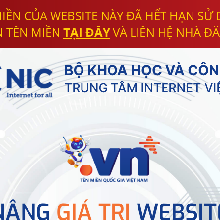
IỀN CỦA WEBSITE NÀY ĐÃ HẾT HẠN SỬ
N TÊN MIỀN
TẠI ĐÂY
VÀ LIÊN HỆ NHÀ ĐĂ
NÂNG
GIÁ TRỊ
WEBSIT